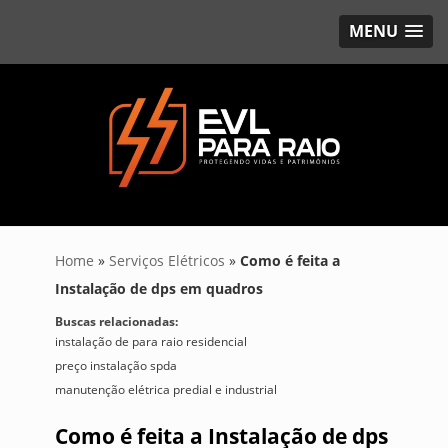
MENU
Home
»
Serviços Elétricos
»
Como é feita a
Instalação de dps em quadros
Buscas relacionadas:
instalação de para raio residencial
preço instalação spda
manutenção elétrica predial e industrial
Como é feita a Instalação de dps