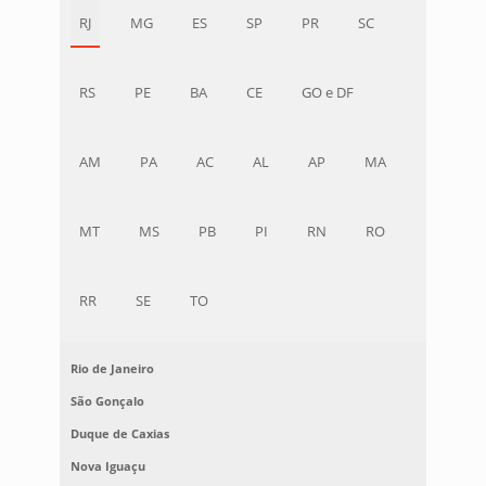
RJ
MG
ES
SP
PR
SC
RS
PE
BA
CE
GO e DF
AM
PA
AC
AL
AP
MA
MT
MS
PB
PI
RN
RO
RR
SE
TO
Rio de Janeiro
São Gonçalo
Duque de Caxias
Nova Iguaçu