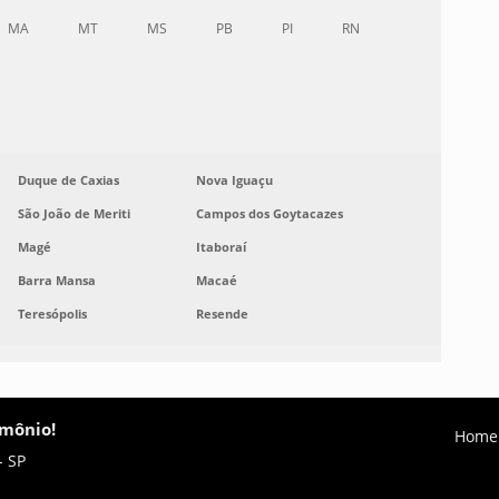
MA
MT
MS
PB
PI
RN
Duque de Caxias
Nova Iguaçu
São João de Meriti
Campos dos Goytacazes
Magé
Itaboraí
Barra Mansa
Macaé
Teresópolis
Resende
imônio!
Home
- SP