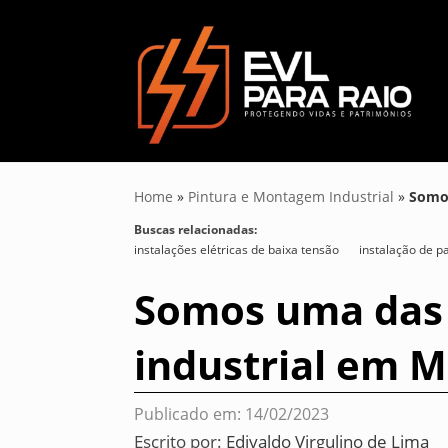
Home
»
Pintura e Montagem Industrial
»
Somos
Buscas relacionadas:
instalações elétricas de baixa tensão
instalação de pa
Somos uma das
industrial em M
Publicado em: 14/02/2023
Escrito por:
Edivaldo Virgulino de Lima