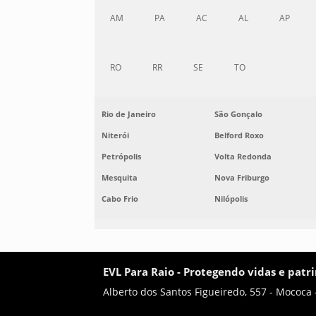
AM
PA
AC
AL
AP
RO
RR
SE
TO
Rio de Janeiro
São Gonçalo
Niterói
Belford Roxo
Petrópolis
Volta Redonda
Mesquita
Nova Friburgo
Cabo Frio
Nilópolis
EVL Para Raio - Protegendo vidas e patr
Alberto dos Santos Figueiredo, 557 - Mococa 