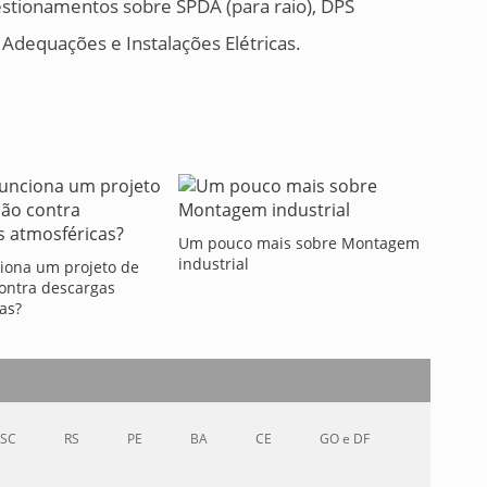
estionamentos sobre SPDA (para raio), DPS
, Adequações e Instalações Elétricas.
Um pouco mais sobre Montagem
industrial
iona um projeto de
ontra descargas
as?
SC
RS
PE
BA
CE
GO e DF